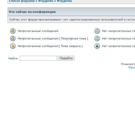
Список форумов
»
Флудилка
»
Флудилка
Кто сейчас на конференции
Сейчас этот форум просматривают: нет зарегистрированных пользователей и гости:
Непрочитанные сообщения
Нет непрочитанных с
Непрочитанные сообщения [ Популярная тема ]
Нет непрочитанных со
Непрочитанные сообщения [ Тема закрыта ]
Нет непрочитанных со
Найти:
Powered 
Рус