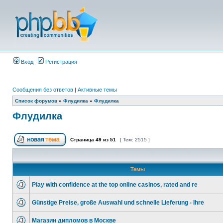
Вход
Регистрация
Сообщения без ответов
|
Активные темы
Список форумов
»
Флудилка
»
Флудилка
Флудилка
Страница
49
из
51
[ Тем: 2515 ]
Темы
Play with confidence at the top online casinos, rated and re
Günstige Preise, große Auswahl und schnelle Lieferung - Ihre
Магазин дипломов в Москве