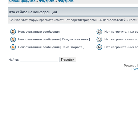
Список форумов
»
Флудилка
»
Флудилка
Кто сейчас на конференции
Сейчас этот форум просматривают: нет зарегистрированных пользователей и гости:
Непрочитанные сообщения
Нет непрочитанных с
Непрочитанные сообщения [ Популярная тема ]
Нет непрочитанных со
Непрочитанные сообщения [ Тема закрыта ]
Нет непрочитанных со
Найти:
Powered 
Рус