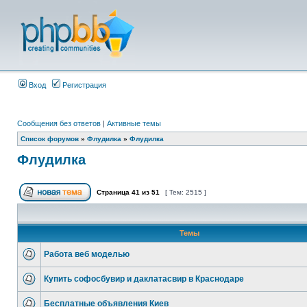
Вход
Регистрация
Сообщения без ответов
|
Активные темы
Список форумов
»
Флудилка
»
Флудилка
Флудилка
Страница
41
из
51
[ Тем: 2515 ]
Темы
Работа веб моделью
Купить софосбувир и даклатасвир в Краснодаре
Бесплатные объявления Киев