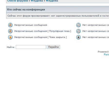
Список форумов
»
Флудилка
»
Флудилка
Кто сейчас на конференции
Сейчас этот форум просматривают: нет зарегистрированных пользователей и гости:
Непрочитанные сообщения
Нет непрочитанных с
Непрочитанные сообщения [ Популярная тема ]
Нет непрочитанных со
Непрочитанные сообщения [ Тема закрыта ]
Нет непрочитанных со
Найти:
Powered 
Рус