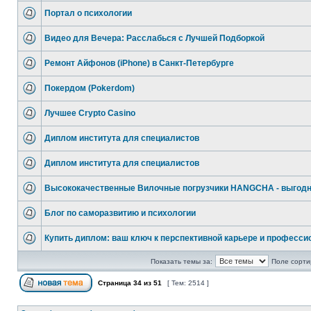
Портал о психологии
Видео для Вечера: Расслабься с Лучшей Подборкой
Ремонт Айфонов (iPhone) в Санкт-Петербурге
Покердом (Pokerdom)
Лучшее Crypto Casino
Диплом института для специалистов
Диплом института для специалистов
Высококачественные Вилочные погрузчики HANGCHA - выгодн
Блог по саморазвитию и психологии
Купить диплом: ваш ключ к перспективной карьере и професси
Показать темы за:
Поле сорти
Страница
34
из
51
[ Тем: 2514 ]