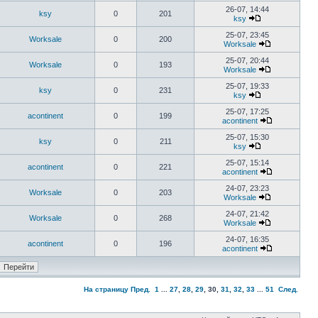
26-07, 14:44
ksy
0
201
ksy
25-07, 23:45
Worksale
0
200
Worksale
25-07, 20:44
Worksale
0
193
Worksale
25-07, 19:33
ksy
0
231
ksy
25-07, 17:25
acontinent
0
199
acontinent
25-07, 15:30
ksy
0
211
ksy
25-07, 15:14
acontinent
0
221
acontinent
24-07, 23:23
Worksale
0
203
Worksale
24-07, 21:42
Worksale
0
268
Worksale
24-07, 16:35
acontinent
0
196
acontinent
На страницу
Пред.
1
...
27
,
28
,
29
,
30
,
31
,
32
,
33
...
51
След.