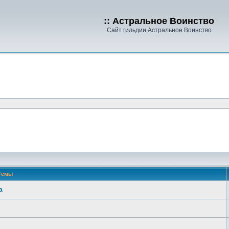
:: Астральное Воинство
Сайт гильдии Астральное Воинство
Темы
а