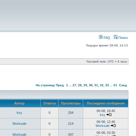
FAQ
Поиск
Текущее время: 09-08, 14:13
Часовой пояс: UTC + 4 часа
На страницу
Пред.
1
...
27
,
28
,
29
,
30
,
31
,
32
,
33
...
51
След.
Автор
Ответы
Просмотры
Последнее сообщение
06-08, 16:40
ksy
0
254
ksy
06-08, 12:46
Worksale
0
214
Worksale
06-08, 03:30
Worksale
0
347