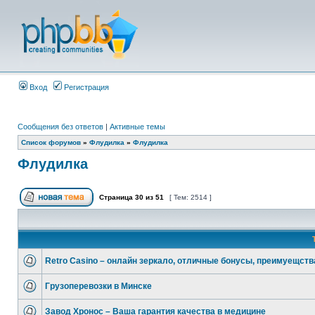
Вход
Регистрация
Сообщения без ответов
|
Активные темы
Список форумов
»
Флудилка
»
Флудилка
Флудилка
Страница
30
из
51
[ Тем: 2514 ]
Retro Casino – онлайн зеркало, отличные бонусы, преимуещств
Грузоперевозки в Минске
Завод Хронос – Ваша гарантия качества в медицине