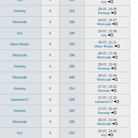
ksy
29-07, 15:06
Kenway
0
214
Kenway
29-07, 14:07
Worksale
0
195
Worksale
29-07, 13:38
ksy
0
190
ksy
29-07, 11:21
Иван Флорс
0
193
Иван Флорс
28-07, 17:28
Worksale
0
198
Worksale
28-07, 15:46
Kenway
0
205
Kenway
28-07, 12:46
Worksale
0
440
Worksale
27-07, 23:52
Kenway
0
214
Kenway
27-07, 21:32
kaniamor17
0
229
kaniamor17
27-07, 20:24
Kenway
0
220
Kenway
26-07, 21:04
Worksale
0
226
Worksale
26-07, 15:42
ksy
0
210
ksy