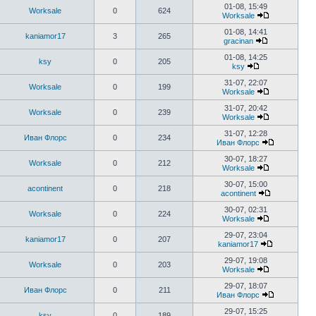
01-08, 15:49
Worksale
0
624
Worksale
01-08, 14:41
kaniamor17
3
265
gracinan
01-08, 14:25
ksy
0
205
ksy
31-07, 22:07
Worksale
0
199
Worksale
31-07, 20:42
Worksale
0
239
Worksale
31-07, 12:28
Иван Флорс
0
234
Иван Флорс
30-07, 18:27
Worksale
0
212
Worksale
30-07, 15:00
acontinent
0
218
acontinent
30-07, 02:31
Worksale
0
224
Worksale
29-07, 23:04
kaniamor17
0
207
kaniamor17
29-07, 19:08
Worksale
0
203
Worksale
29-07, 18:07
Иван Флорс
0
211
Иван Флорс
29-07, 15:25
ksy
0
189