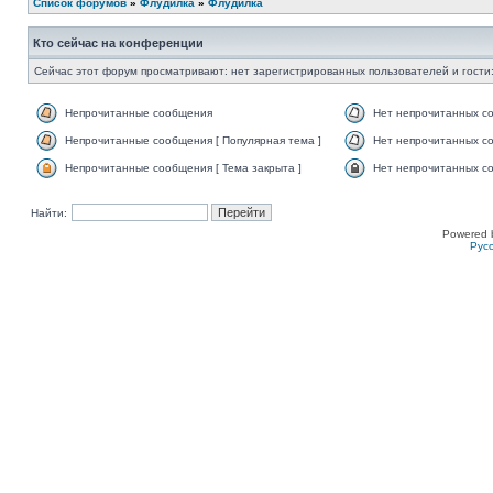
Список форумов
»
Флудилка
»
Флудилка
Кто сейчас на конференции
Сейчас этот форум просматривают: нет зарегистрированных пользователей и гости:
Непрочитанные сообщения
Нет непрочитанных с
Непрочитанные сообщения [ Популярная тема ]
Нет непрочитанных со
Непрочитанные сообщения [ Тема закрыта ]
Нет непрочитанных со
Найти:
Powered 
Рус